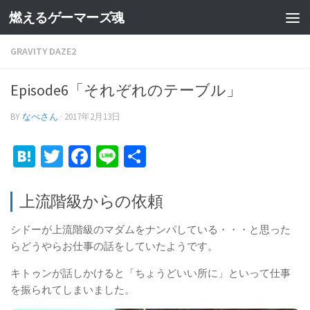
燃えるゲーマーズ魂
GRAVITY DAZE2
Episode6「それぞれのテーブル」
BY
なべさん
·
2017年2月13日
Hatena
Twitter
Facebook
Line
共
有
上流階級からの依頼
シドーが上流階級のマダムをナンパしている・・・と思った
らどうやらお仕事の話をしていたようです。
キトゥンが話しかけると「ちょうどいい所に」といって仕事
を振られてしまいました。