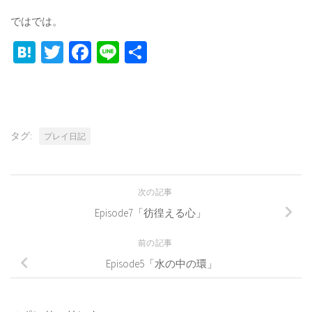
ではでは。
Hatena
Twitter
Facebook
Line
共
有
タグ:
プレイ日記
次の記事
Episode7「彷徨える心」
前の記事
Episode5「水の中の環」