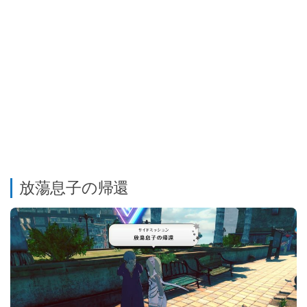
放蕩息子の帰還