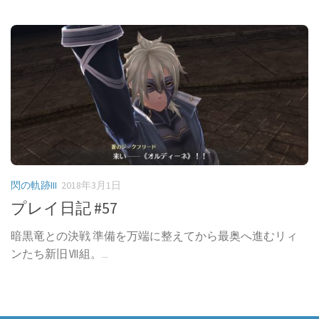
閃の軌跡III
2018年3月1日
プレイ日記 #57
暗黒竜との決戦 準備を万端に整えてから最奥へ進むリィ
ンたち新旧Ⅶ組。...