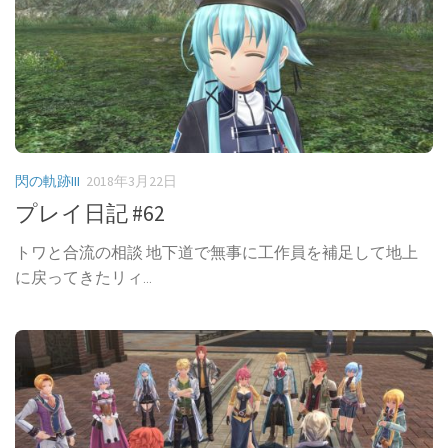
閃の軌跡III
2018年3月22日
プレイ日記 #62
トワと合流の相談 地下道で無事に工作員を補足して地上
に戻ってきたリィ...