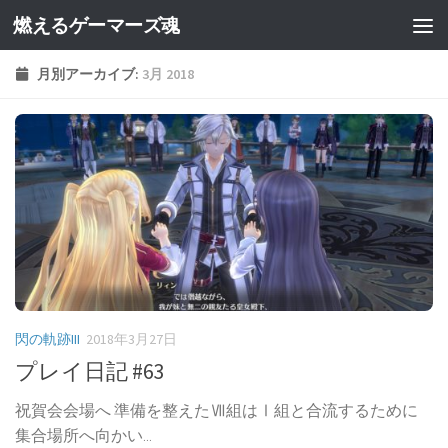
燃えるゲーマーズ魂
月別アーカイブ:
3月 2018
閃の軌跡III
2018年3月27日
プレイ日記 #63
祝賀会会場へ 準備を整えたⅦ組はⅠ組と合流するために
集合場所へ向かい...