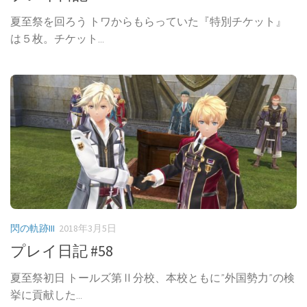
夏至祭を回ろう トワからもらっていた『特別チケット』
は５枚。チケット...
閃の軌跡III
2018年3月5日
プレイ日記 #58
夏至祭初日 トールズ第Ⅱ分校、本校ともに”外国勢力”の検
挙に貢献した...