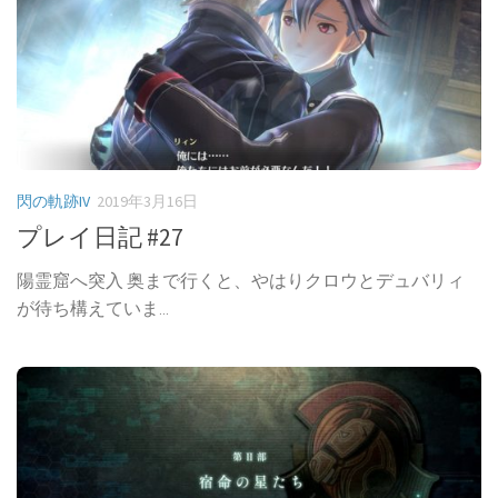
閃の軌跡IV
2019年3月16日
プレイ日記 #27
陽霊窟へ突入 奥まで行くと、やはりクロウとデュバリィ
が待ち構えていま...