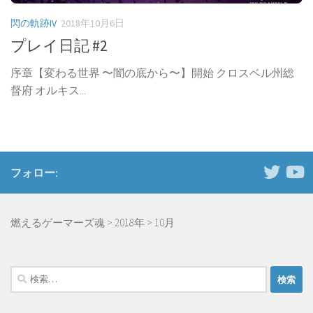
閃の軌跡IV
2018年10月6日
プレイ日記 #2
序章【変わる世界 〜闇の底から〜】開始 クロスベル州総
督府 オルキス...
フォロー:
燃えるゲーマーズ魂
>
2018年
>
10月
検
索: