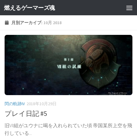
燃えるゲーマーズ魂
月別アーカイブ:
10月 2018
閃の軌跡IV
2018年10月29日
プレイ日記 #5
旧VII組がユウナに喝を入れられていた頃 帝国某所上空を飛
行している...