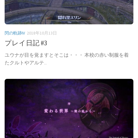
閃の軌跡IV
2018年10月13日
プレイ日記 #3
ユウナが目を覚ますとそこは・・・ 本校の赤い制服を着
たクルトやアルテ...