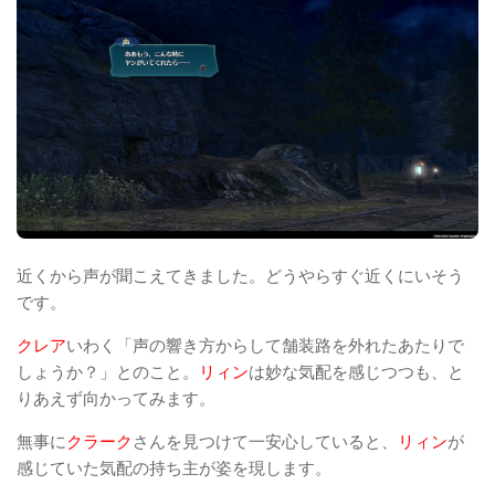
近くから声が聞こえてきました。どうやらすぐ近くにいそう
です。
クレア
いわく「声の響き方からして舗装路を外れたあたりで
しょうか？」とのこと。
リィン
は妙な気配を感じつつも、と
りあえず向かってみます。
無事に
クラーク
さんを見つけて一安心していると、
リィン
が
感じていた気配の持ち主が姿を現します。