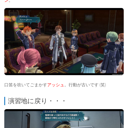
ン
。
口笛を吹いてごまかす
アッシュ
。行動が古いです (笑)
演習地に戻り・・・