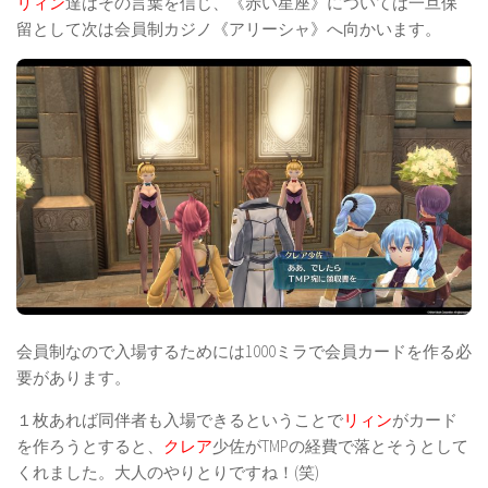
リィン
達はその言葉を信じ、《赤い星座》については一旦保
留として次は会員制カジノ《アリーシャ》へ向かいます。
会員制なので入場するためには1000ミラで会員カードを作る必
要があります。
１枚あれば同伴者も入場できるということで
リィン
がカード
を作ろうとすると、
クレア
少佐がTMPの経費で落とそうとして
くれました。大人のやりとりですね！(笑)