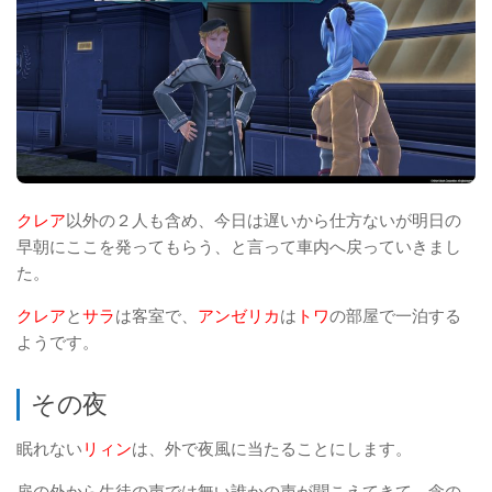
クレア
以外の２人も含め、今日は遅いから仕方ないが明日の
早朝にここを発ってもらう、と言って車内へ戻っていきまし
た。
クレア
と
サラ
は客室で、
アンゼリカ
は
トワ
の部屋で一泊する
ようです。
その夜
眠れない
リィン
は、外で夜風に当たることにします。
扉の外から生徒の声では無い誰かの声が聞こえてきて、念の