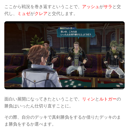
ここから戦況を巻き返すということで、
アッシュ
が
サラ
と交
代し、
ミュゼ
が
クレア
と交代します。
面白い展開になってきたということで、
リィン
と
ルトガー
の
勝負はいったん仕切り直すことに。
その際、自分のデッキで真剣勝負をするか借りたデッキのま
ま勝負をするか選べます。