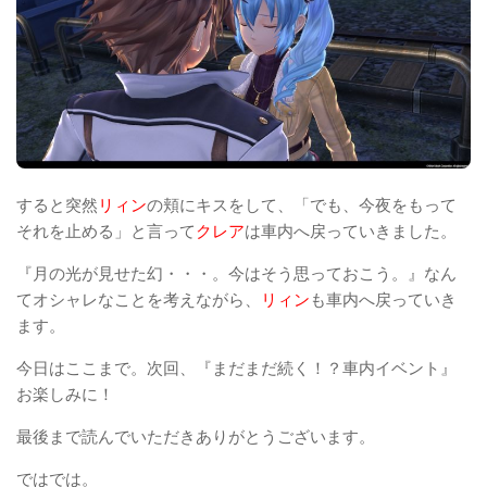
すると突然
リィン
の頬にキスをして、「でも、今夜をもって
それを止める」と言って
クレア
は車内へ戻っていきました。
『月の光が見せた幻・・・。今はそう思っておこう。』なん
てオシャレなことを考えながら、
リィン
も車内へ戻っていき
ます。
今日はここまで。次回、『まだまだ続く！？車内イベント』
お楽しみに！
最後まで読んでいただきありがとうございます。
ではでは。