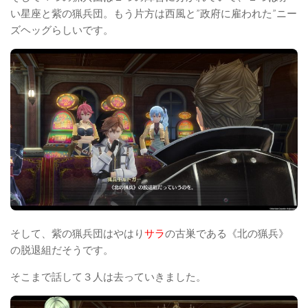
い星座と紫の猟兵団。もう片方は西風と”政府に雇われた”ニー
ズヘッグらしいです。
そして、紫の猟兵団はやはり
サラ
の古巣である《北の猟兵》
の脱退組だそうです。
そこまで話して３人は去っていきました。