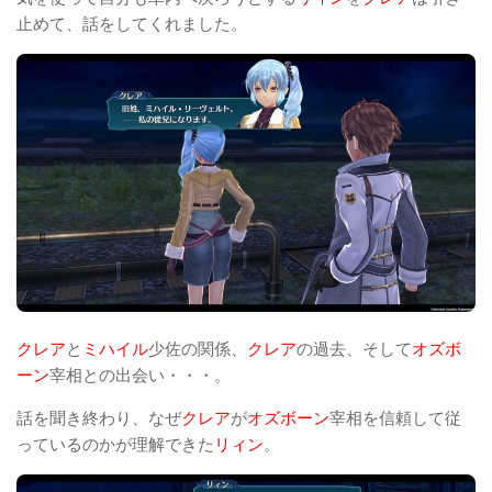
止めて、話をしてくれました。
クレア
と
ミハイル
少佐の関係、
クレア
の過去、そして
オズボ
ーン
宰相との出会い・・・。
話を聞き終わり、なぜ
クレア
が
オズボーン
宰相を信頼して従
っているのかが理解できた
リィン
。