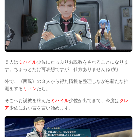
５人は
ミハイル
少佐にたっぷりお説教をされることになりま
す。ちょっとだけ可哀想ですが、仕方ありませんね (笑)
外で、《西風》の３人から得た情報を整理しながら新たな推
測をする
リィン
たち。
そこへお説教を終えた
ミハイル
少佐が出てきて、今度は
クレ
ア
少佐にお小言を言い始めます。