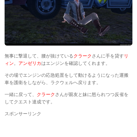
無事に撃退して、腰が抜けている
クラーク
さんに手を貸す
リ
ィン
。
アンゼリカ
はエンジンを確認してくれます。
その場でエンジンの応急処置をして動けるようになった運搬
車を護衛をしながら、ラクウェルへ戻ります。
一緒に戻って、
クラーク
さんが親友と妹に怒られつつ反省を
してクエスト達成です。
スポンサーリンク