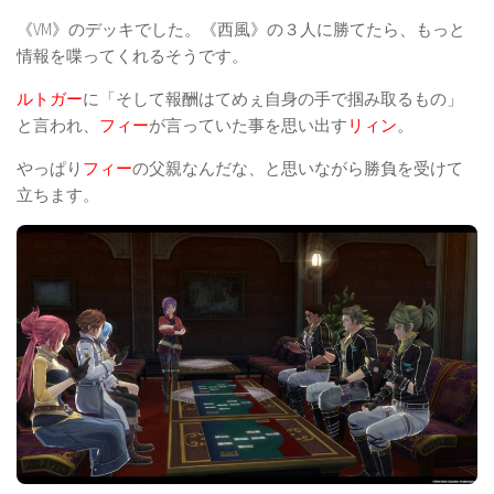
《VM》のデッキでした。《西風》の３人に勝てたら、もっと
情報を喋ってくれるそうです。
ルトガー
に「そして報酬はてめぇ自身の手で掴み取るもの」
と言われ、
フィー
が言っていた事を思い出す
リィン
。
やっぱり
フィー
の父親なんだな、と思いながら勝負を受けて
立ちます。