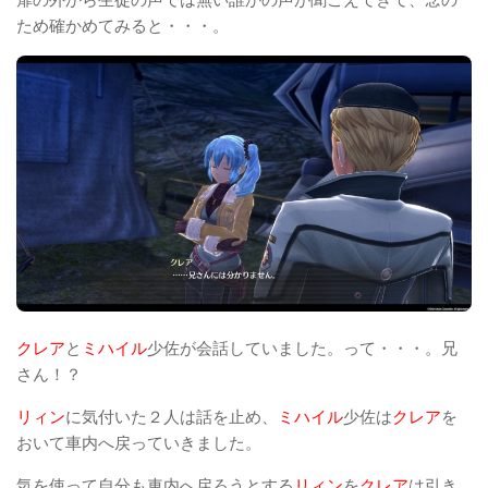
ため確かめてみると・・・。
クレア
と
ミハイル
少佐が会話していました。って・・・。兄
さん！？
リィン
に気付いた２人は話を止め、
ミハイル
少佐は
クレア
を
おいて車内へ戻っていきました。
気を使って自分も車内へ戻ろうとする
リィン
を
クレア
は引き