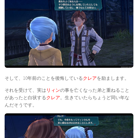
そして、10年前のことを後悔している
クレア
を励まします。
それを受けて、実は
リィン
の事を亡くなった弟と重ねること
があったと白状する
クレア
。生きていたらちょうど同い年な
んだそうです。