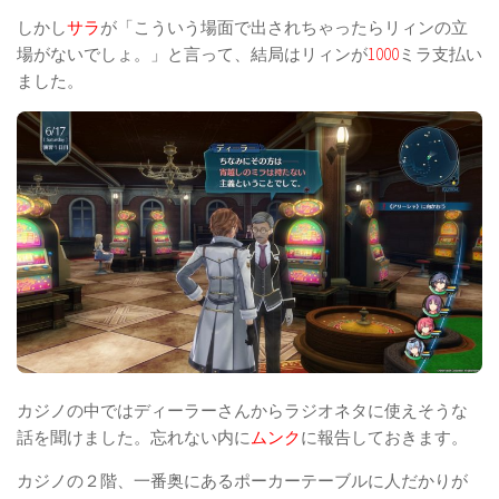
しかし
サラ
が「こういう場面で出されちゃったらリィンの立
場がないでしょ。」と言って、結局はリィンが
1000
ミラ支払い
ました。
カジノの中ではディーラーさんからラジオネタに使えそうな
話を聞けました。忘れない内に
ムンク
に報告しておきます。
カジノの２階、一番奥にあるポーカーテーブルに人だかりが