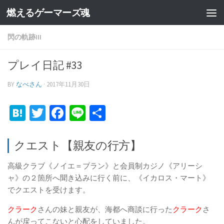
燃えるゲーマーズ魂
閃の軌跡III
プレイ日記 #33
BY
なべさん
·
2017年11月30日
Hatena
Twitter
Facebook
Line
共
有
クエスト【親友の行方】
高級クラブ《ノイエ＝ブラン》と会員制カジノ《アリーシ
ャ》の２箇所へ聞き込みに行く前に、《イカロス・マート》
でクエストを受けます。
クラーク
さんの妹と親友が、海都へ商談に行った
クラーク
さ
んが戻ってこないと心配をしていました。