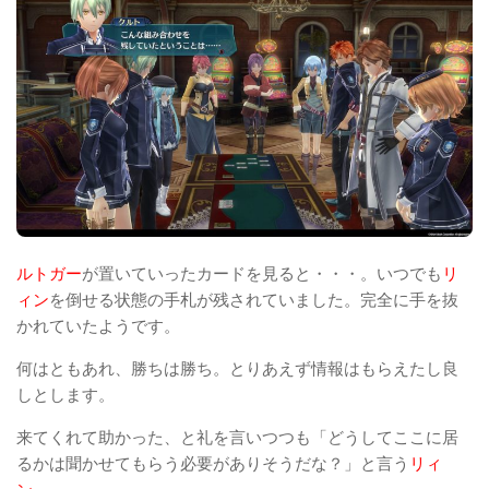
ルトガー
が置いていったカードを見ると・・・。いつでも
リ
ィン
を倒せる状態の手札が残されていました。完全に手を抜
かれていたようです。
何はともあれ、勝ちは勝ち。とりあえず情報はもらえたし良
しとします。
来てくれて助かった、と礼を言いつつも「どうしてここに居
るかは聞かせてもらう必要がありそうだな？」と言う
リィ