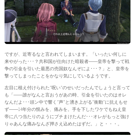
ですが、近寄るなと言われてしまいます。「いったい何しに
来やがった･･･？共和国が仕向けた暗殺者――皇帝を撃って戦
争の引金を引いた最悪の売国奴なんぞによ･･･？」と、皇帝を
撃ってしまったことをかなり気にしているようです。
左目に植え付けられた”呪い”のせいだったんでしょうと言って
も「――誰がなんと言おうがあの時、引金を引いたのはオレ
なんだよ･･･頭ン中で響く”声”と湧き上がる”衝動”に抗えもせ
ず――14年分の恨みを、痛みを。手を下したワケでもねえ皇
帝に八つ当たりのようにブチまけたんだ･･･オレがもっと強け
りゃあんな痛みなんざ押さえ込めたはずだ。」と・・・。