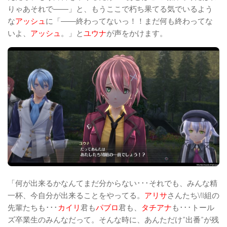
りゃあそれで――」と、もうここで朽ち果てる気でいるよう
な
アッシュ
に「――終わってないっ！！まだ何も終わってな
いよ、
アッシュ
。」と
ユウナ
が声をかけます。
「何が出来るかなんてまだ分からない･･･それでも、みんな精
一杯、今自分が出来ることをやってる。
アリサ
さんたちVII組の
先輩たちも･･･
カイリ
君も
パブロ
君も、
タチアナ
も･･･トール
ズ卒業生のみんなだって。そんな時に、あんただけ”出番”が残