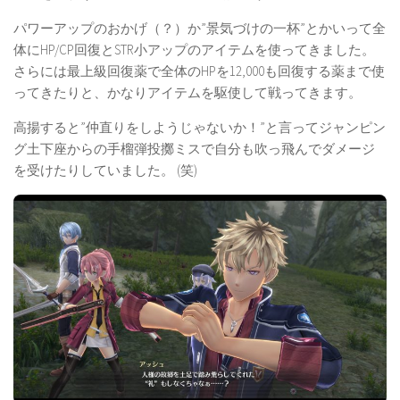
パワーアップのおかげ（？）か”景気づけの一杯”とかいって全
体にHP/CP回復とSTR小アップのアイテムを使ってきました。
さらには最上級回復薬で全体のHPを12,000も回復する薬まで使
ってきたりと、かなりアイテムを駆使して戦ってきます。
高揚すると”仲直りをしようじゃないか！”と言ってジャンピン
グ土下座からの手榴弾投擲ミスで自分も吹っ飛んでダメージ
を受けたりしていました。 (笑)