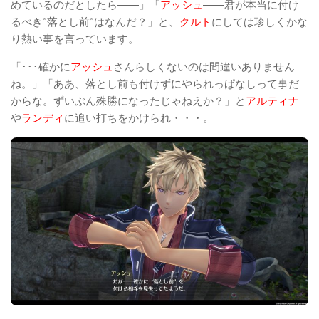
めているのだとしたら――」「
アッシュ
――君が本当に付け
るべき”落とし前”はなんだ？」と、
クルト
にしては珍しくかな
り熱い事を言っています。
「･･･確かに
アッシュ
さんらしくないのは間違いありません
ね。」「ああ、落とし前も付けずにやられっぱなしって事だ
からな。ずいぶん殊勝になったじゃねえか？」と
アルティナ
や
ランディ
に追い打ちをかけられ・・・。