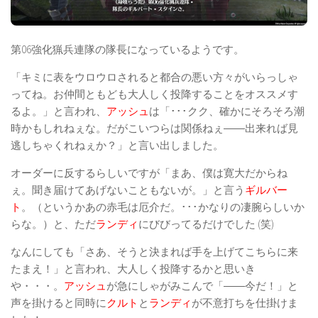
第06強化猟兵連隊の隊長になっているようです。
「キミに表をウロウロされると都合の悪い方々がいらっしゃ
ってね。お仲間ともども大人しく投降することをオススメす
るよ。」と言われ、
アッシュ
は「･･･クク、確かにそろそろ潮
時かもしれねぇな。だがこいつらは関係ねぇ――出来れば見
逃しちゃくれねぇか？」と言い出しました。
オーダーに反するらしいですが「まあ、僕は寛大だからね
ぇ。聞き届けてあげないこともないが。」と言う
ギルバー
ト
。（というかあの赤毛は厄介だ。･･･かなりの凄腕らしいか
らな。）と、ただ
ランディ
にびびってるだけでした (笑)
なんにしても「さあ、そうと決まれば手を上げてこちらに来
たまえ！」と言われ、大人しく投降するかと思いき
や・・・。
アッシュ
が急にしゃがみこんで「――今だ！」と
声を掛けると同時に
クルト
と
ランディ
が不意打ちを仕掛けま