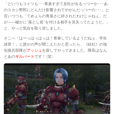
「どいつもコイツも･･･青臭すぎて反吐が出るっつーか･･･あ
のスカシ野郎にどんだけ影響されてやがんだっつーの･･･」と
言いつつも「てめぇらの青臭さに絆されたわけじゃねぇ。だ
が――確かに”落とし前”を付ける相手を見失ってたようだ。」
と、やっと気合を取り戻しました。
そこへ「はーっはっはっは！青春しているようだねぇ、学生
諸君！」と誰かの声が聞こえたかと思ったら、《結社》の強
化猟兵部隊が
アッシュ
を探してやってきました。隊長はなん
とあの
ギルバート
です！ (笑)