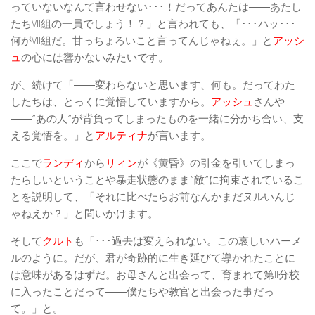
っていないなんて言わせない･･･！だってあんたは――あたし
たちVII組の一員でしょう！？」と言われても、「･･･ハッ･･･
何がVII組だ。甘っちょろいこと言ってんじゃねぇ。」と
アッシ
ュ
の心には響かないみたいです。
が、続けて「――変わらないと思います、何も。だってわた
したちは、とっくに覚悟していますから。
アッシュ
さんや
――”あの人”が背負ってしまったものを一緒に分かち合い、支
える覚悟を。」と
アルティナ
が言います。
ここで
ランディ
から
リィン
が《黄昏》の引金を引いてしまっ
たらしいということや暴走状態のまま”敵”に拘束されているこ
とを説明して、「それに比べたらお前なんかまだヌルいんじ
ゃねえか？」と問いかけます。
そして
クルト
も「･･･過去は変えられない。この哀しいハーメ
ルのように。だが、君が奇跡的に生き延びて導かれたことに
は意味があるはずだ。お母さんと出会って、育まれて第II分校
に入ったことだって――僕たちや教官と出会った事だっ
て。」と。