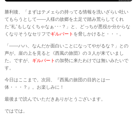
勝利後、「まずはテメェらの持ってる情報を洗いざらい吐い
てもらうとして――人様の故郷を土足で踏み荒らしてくれ
た”礼”もしなくちゃなぁ･･･？」と、どっちが悪役か分からな
くなりそうなセリフで
ギルバート
を脅しかけると・・・。
「――ハハ、なんだか面白いことになってやがるな？」との
声が。崖の上を見ると《西風の旅団》の３人が来ていまし
た。ですが、
ギルバート
の加勢に来たわけでは無いみたいで
す。
今日はここまで。次回、『西風の旅団の目的とは一
体・・・？』。お楽しみに！
最後まで読んでいただきありがとうございます。
ではでは。