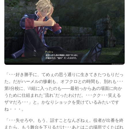
「･･･好き勝手に、てめぇの思う通りに生きてきたつもりだっ
た。だがハーメルの惨劇も、オフクロとの時間も、別れも･･･
第II分校に、VII組に入ったのも――最初っからあの場面に向か
うために仕組まれた”流れ”だったわけだ。･･･クク･･･笑える
ザマだろ･･･」と。かなりショックを受けているみたいです
ね・・・。
「･･･失せろや。もう、話すことなんざねぇ。役者が出番を終
えたら、もう舞台を下りるだけ･･･あとはこの場所でくたばれ