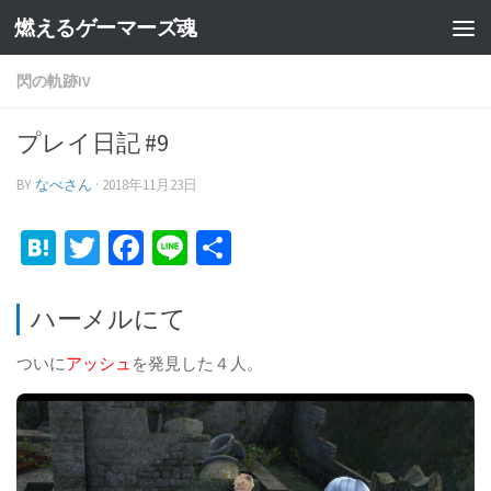
燃えるゲーマーズ魂
閃の軌跡IV
プレイ日記 #9
BY
なべさん
·
2018年11月23日
Hatena
Twitter
Facebook
Line
共
有
ハーメルにて
ついに
アッシュ
を発見した４人。