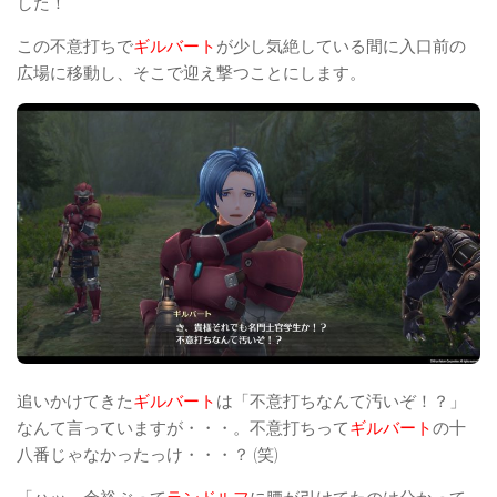
した！
この不意打ちで
ギルバート
が少し気絶している間に入口前の
広場に移動し、そこで迎え撃つことにします。
追いかけてきた
ギルバート
は「不意打ちなんて汚いぞ！？」
なんて言っていますが・・・。不意打ちって
ギルバート
の十
八番じゃなかったっけ・・・？ (笑)