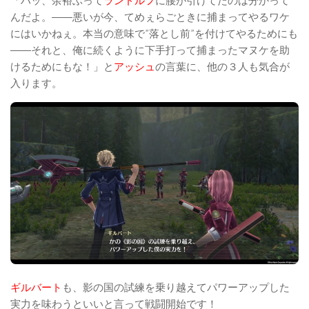
「ハッ、余裕ぶって
ランドルフ
に腰が引けてたのは分かって
んだよ。――悪いが今、てめぇらごときに捕まってやるワケ
にはいかねぇ。本当の意味で”落とし前”を付けてやるためにも
――それと、俺に続くように下手打って捕まったマヌケを助
けるためにもな！」と
アッシュ
の言葉に、他の３人も気合が
入ります。
ギルバート
も、影の国の試練を乗り越えてパワーアップした
実力を味わうといいと言って戦闘開始です！