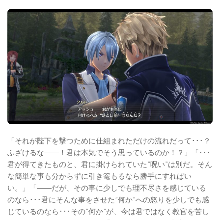
「それが陛下を撃つために仕組まれただけの流れだって･･･？
ふざけるな――！君は本気でそう思っているのか！？」「･･･
君が得てきたものと、君に掛けられていた”呪い”は別だ。そん
な簡単な事も分からずに引き篭もるなら勝手にすればい
い。」「――だが、その事に少しでも理不尽さを感じている
のなら･･･君にそんな事をさせた”何か”への怒りを少しでも感
じているのなら･･･その”何か”が、今は君ではなく教官を苦し