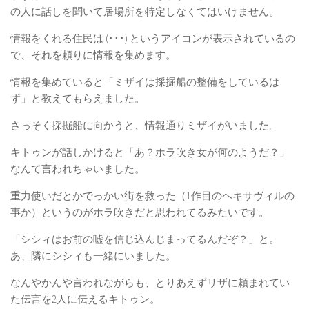
の人に話しを聞いて居場所を特定しなくてはいけません。
情報をくれる住民は (･･･) というアイコンが表示されているの
で、それを頼りに情報を集めます。
情報を集めていると「ミザイは採掘船の整備をしているは
ず」と教えてもらえました。
さっそく採掘船に向かうと、情報通りミザイがいました。
キトゥンが話しかけると「あ？ホラ吹き女が何のようだ？」
なんて言われちゃいました。
重力使いだとかでっかい街を救った（1作目のヘキサヴィルの
事か）というのがホラ吹きだと思われてるみたいです。
「シシィはお前の嘘を信じ込んじまってるんだぞ？」と。
あ、隣にシシィも一緒にいました。
なんやかんや言われながらも、とりあえずリザに頼まれてい
た伝言を2人に伝えるキトゥン。