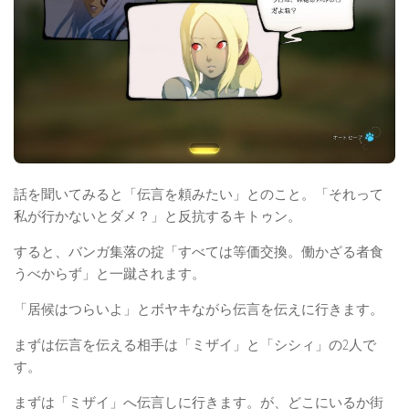
話を聞いてみると「伝言を頼みたい」とのこと。「それって
私が行かないとダメ？」と反抗するキトゥン。
すると、バンガ集落の掟「すべては等価交換。働かざる者食
うべからず」と一蹴されます。
「居候はつらいよ」とボヤキながら伝言を伝えに行きます。
まずは伝言を伝える相手は「ミザイ」と「シシィ」の2人で
す。
まずは「ミザイ」へ伝言しに行きます。が、どこにいるか街