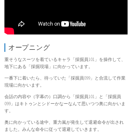
オープニング
重そうなスーツを着ているキャラ「採掘員101」を操作して、
地下にある「採掘現場」に向かっています。
一番下に着いたら、待っていた「採掘員099」と合流して作業
現場に向かいます。
会話の内容や（字幕の）口調から「採掘員101」と「採掘員
099」はキトゥンとシドーかなーなんて思いつつ奥に向かいま
す。
奥に向かっている途中、重力嵐が発生して退避命令が出され
ました。みんな命令に従って退避していきます。