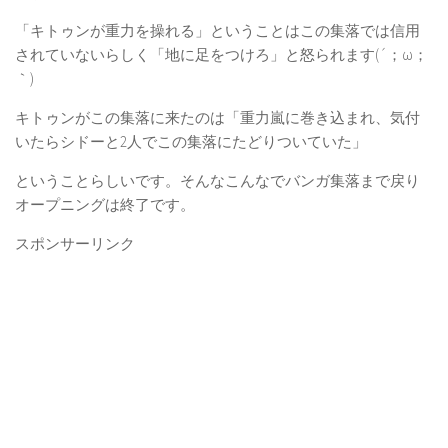
「キトゥンが重力を操れる」ということはこの集落では信用
されていないらしく「地に足をつけろ」と怒られます(´；ω；
｀)
キトゥンがこの集落に来たのは「重力嵐に巻き込まれ、気付
いたらシドーと2人でこの集落にたどりついていた」
ということらしいです。そんなこんなでバンガ集落まで戻り
オープニングは終了です。
スポンサーリンク