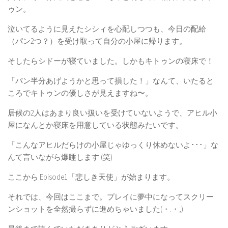
ゥン。
泣いてるように見えたシシィを心配しつつも、今日の配給
（パン2つ？）を受け取って自分の小屋に帰ります。
そしたらシドーが寝ていました。しかもキトゥンの寝床で！
「パン半分あげようかと思って損した！」なんて、いたると
ころでキトゥンの優しさが見えますね〜。
居候の2人はあまり良い扱いを受けていないようで、アヒル小
屋になんとか寝床を用意している状態みたいです。
「こんなアヒルだらけの小屋じゃゆっくり休めないよ･･･」な
んて言いながら爆睡します (笑)
ここから Episode1「悲しき天使」が始まります。
それでは、今回はここまで。プレイに夢中になってスクリー
ンショットを全然撮らずに進めちゃいました(・.・;)