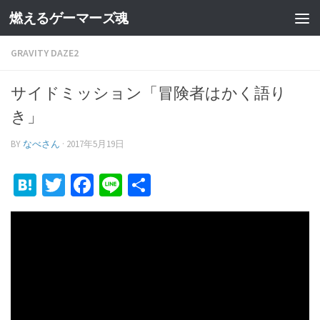
燃えるゲーマーズ魂
GRAVITY DAZE2
サイドミッション「冒険者はかく語り
き」
BY
なべさん
·
2017年5月19日
Hatena
Twitter
Facebook
Line
共
有