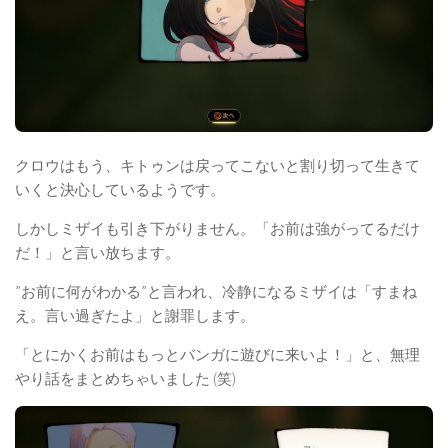
クロウはもう、キトゥンは戻ってこないと割り切って生きて
いくと決心しているようです。
しかしミザイも引き下がりません。「お前は強がってるだけ
だ！」と言い放ちます。
”お前に何がわかる”と言われ、冷静になるミザイは「すまね
え。言い過ぎたよ」と謝罪します。
「とにかくお前はもっとバンガに遊びに来いよ！」と、無理
やり話をまとめちゃいました (笑)