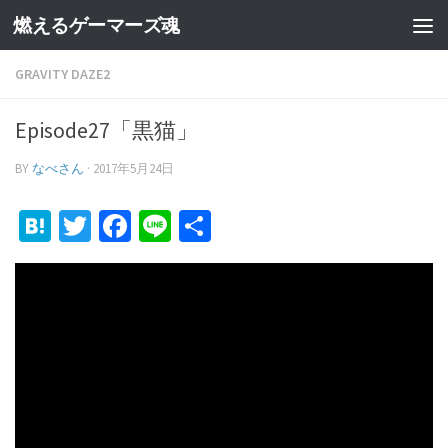
燃えるゲーマーズ魂
GRAVITY DAZE2
Episode27「黒猫」
BY
なべさん
·
2017年5月24日
Hatena
Twitter
Facebook
Line
共
有