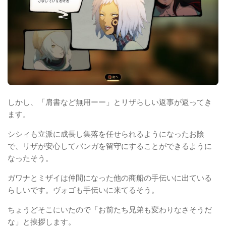
しかし、「肩書など無用ーー」とリザらしい返事が返ってき
ます。
シシィも立派に成長し集落を任せられるようになったお陰
で、リザが安心してバンガを留守にすることができるように
なったそう。
ガワナとミザイは仲間になった他の商船の手伝いに出ている
らしいです。ヴォゴも手伝いに来てるそう。
ちょうどそこにいたので「お前たち兄弟も変わりなさそうだ
な」と挨拶します。