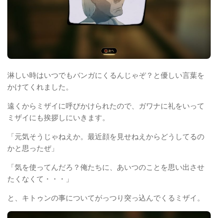
淋しい時はいつでもバンガにくるんじゃぞ？と優しい言葉を
かけてくれました。
遠くからミザイに呼びかけられたので、ガワナに礼をいって
ミザイにも挨拶しにいきます。
「元気そうじゃねえか。最近顔を見せねえからどうしてるの
かと思ったぜ」
「気を使ってんだろ？俺たちに、あいつのことを思い出させ
たくなくて・・・」
と、キトゥンの事についてがっつり突っ込んでくるミザイ。