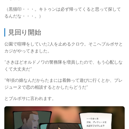
（黒猫印・・・。キトゥンは必ず帰ってくると思って探して
るんだな・・・。）
見回り開始
公園で喧嘩をしていた2人を止めるクロウ。そこへブルボサと
カジがやってきました。
”さきほどオルドノワの警務隊を増員したので、もう心配しな
くて大丈夫だ”
”年頃の娘なんだからたまには着飾って遊びに行くとか、プレ
ジューヌで恋の相談するとかしたらどうだ”
とブルボサに言われます。