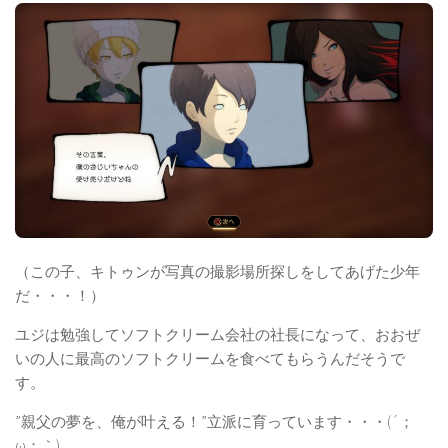
（この子、キトゥンが写真の撮影場所探しをしてあげた少年
だ・・・！）
ユジは勉強してソフトクリーム会社の社長になって、おおぜ
いの人に最高のソフトクリームを食べてもらうんだそうで
す。
”親父の夢を、俺が叶える！”立派に育っています・・・(´；
ω；｀)