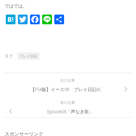
ではでは。
Hatena
Twitter
Facebook
Line
共
有
タグ:
プレイ日記
次の記事
【PS4版】イースVIII プレイ日記#1
前の記事
Episode26「声なき歌」
スポンサーリンク