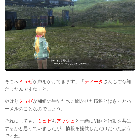
そこへ
ミュゼ
が声をかけてきます。「
ティータ
さんもご存知
だったんですね」と。
やはり
ミュゼ
がⅦ組の生徒たちに聞かせた情報とはきっとハ
ーメルのことなのでしょう。
それにしても、
ミュゼ
も
アッシュ
と一緒にⅦ組と行動を共に
するかと思っていましたが、情報を提供しただけだったよう
ですね。