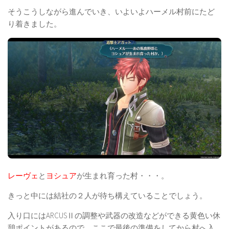
そうこうしながら進んでいき、いよいよハーメル村前にたど
り着きました。
レーヴェ
と
ヨシュア
が生まれ育った村・・・。
きっと中には結社の２人が待ち構えていることでしょう。
入り口にはARCUSⅡの調整や武器の改造などができる黄色い休
憩ポイントがあるので、ここで最後の準備をしてから村へ入