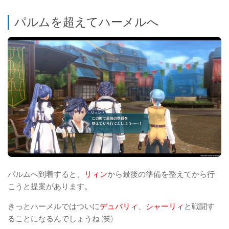
パルムを超えてハーメルへ
パルムへ到着すると、
リィン
から最後の準備を整えてから行
こうと提案があります。
きっとハーメルではついに
デュバリィ
、
シャーリィ
と戦闘す
ることになるんでしょうね (笑)