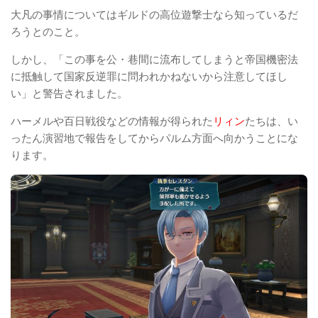
大凡の事情についてはギルドの高位遊撃士なら知っているだ
ろうとのこと。
しかし、「この事を公・巷間に流布してしまうと帝国機密法
に抵触して国家反逆罪に問われかねないから注意してほし
い」と警告されました。
ハーメルや百日戦役などの情報が得られた
リィン
たちは、い
ったん演習地で報告をしてからパルム方面へ向かうことにな
ります。