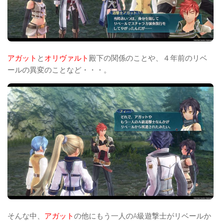
アガット
と
オリヴァルト
殿下の関係のことや、４年前のリベ
ールの異変のことなど・・・。
そんな中、
アガット
の他にもう一人のA級遊撃士がリベールか