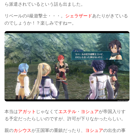
ら派遣されているという話も出ました。
リベールのA級遊撃士・・・。
シェラザード
あたりがきている
のでしょうか！？楽しみですねー。
本当は
アガット
じゃなくて
エステル
・
ヨシュア
が帝国入りす
る予定だったらしいのですが、許可が下りなかったらしい。
親の
カシウス
が王国軍の重鎮だったり、
ヨシュア
の出生の事