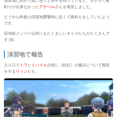
演習地に向かう前に色々と街中を回っていると、ホテルで夜
釣りが出来なかった
アナベル
さんを発見しました。
どうやら昨夜の演習地襲撃時に近くで夜釣りをしていたよう
です。
旧Ⅶ組メンバー以外にもたくましいキャラたちがたくさんで
す (笑)
演習地で報告
入り口で
トワ
と
ミハイル
少佐に《結社》の拠点について報告
をする
リィン
たち。