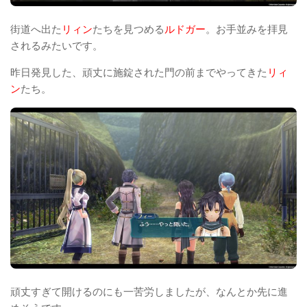
街道へ出た
リィン
たちを見つめる
ルドガー
。お手並みを拝見
されるみたいです。
昨日発見した、頑丈に施錠された門の前までやってきた
リィ
ン
たち。
頑丈すぎて開けるのにも一苦労しましたが、なんとか先に進