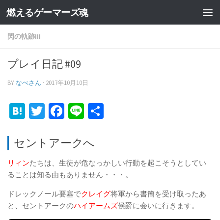
燃えるゲーマーズ魂
閃の軌跡III
プレイ日記 #09
BY
なべさん
·
2017年10月10日
Hatena
Twitter
Facebook
Line
共
有
セントアークへ
リィン
たちは、生徒が危なっかしい行動を起こそうとしてい
ることは知る由もありません・・・。
ドレックノール要塞で
クレイグ
将軍から書簡を受け取ったあ
と、セントアークの
ハイアームズ
侯爵に会いに行きます。