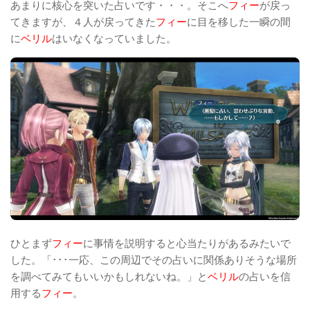
あまりに核心を突いた占いです・・・。そこへ
フィー
が戻っ
てきますが、４人が戻ってきた
フィー
に目を移した一瞬の間
に
ベリル
はいなくなっていました。
ひとまず
フィー
に事情を説明すると心当たりがあるみたいで
した。「･･･一応、この周辺でその占いに関係ありそうな場所
を調べてみてもいいかもしれないね。」と
ベリル
の占いを信
用する
フィー
。