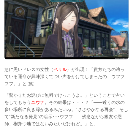
急に黒いドレスの女性（
ベリル
）が出現！「貴方たちの辿っ
ている運命が興味深くてつい声をかけてしまったの、ウフフ
フフ。」と (笑)
「驚かせたお詫びに無料でけっこうよ。」ということで占い
をしてもらう
ユウナ
。その結果は・・・？「――近くの水の
多い場所に良き縁があるみたいね。”ささやかなる再会”、そし
て”新たなる発見”の暗示･･･ウフフ――残念ながら級友や恩
師、楔穿つ地ではないみたいだけれど。」と。