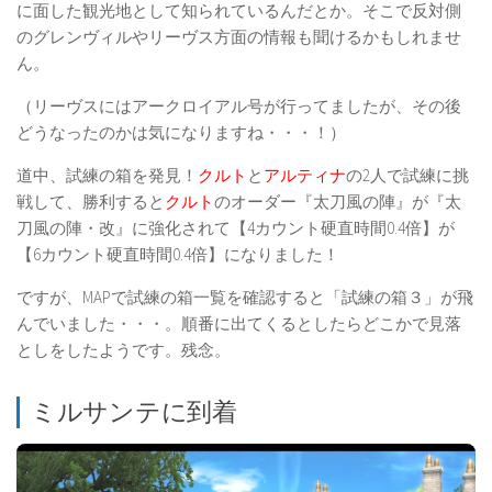
に面した観光地として知られているんだとか。そこで反対側
のグレンヴィルやリーヴス方面の情報も聞けるかもしれませ
ん。
（リーヴスにはアークロイアル号が行ってましたが、その後
どうなったのかは気になりますね・・・！）
道中、試練の箱を発見！
クルト
と
アルティナ
の2人で試練に挑
戦して、勝利すると
クルト
のオーダー『太刀風の陣』が『太
刀風の陣・改』に強化されて【4カウント硬直時間0.4倍】が
【6カウント硬直時間0.4倍】になりました！
ですが、MAPで試練の箱一覧を確認すると「試練の箱３」が飛
んでいました・・・。順番に出てくるとしたらどこかで見落
としをしたようです。残念。
ミルサンテに到着