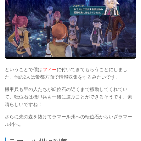
ということで僕は
フィー
に付いてきてもらうことにしまし
た。他の2人は帝都方面で情報収集をするみたいです。
機甲兵も里の人たちが転位石の近くまで移動してくれてい
て、転位石は機甲兵も一緒に運ぶことができるそうです。素
晴らしいですね！
さらに先の森を抜けてラマール州への転位石からいざラマー
ル州へ。