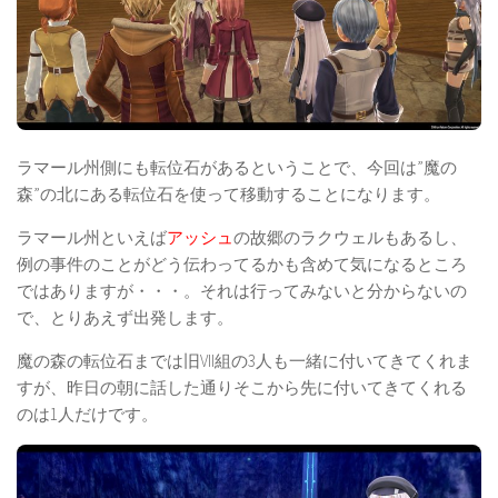
ラマール州側にも転位石があるということで、今回は”魔の
森”の北にある転位石を使って移動することになります。
ラマール州といえば
アッシュ
の故郷のラクウェルもあるし、
例の事件のことがどう伝わってるかも含めて気になるところ
ではありますが・・・。それは行ってみないと分からないの
で、とりあえず出発します。
魔の森の転位石までは旧VII組の3人も一緒に付いてきてくれま
すが、昨日の朝に話した通りそこから先に付いてきてくれる
のは1人だけです。