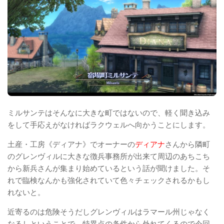
ミルサンテはそんなに大きな町ではないので、軽く聞き込み
をして手応えがなければラクウェルへ向かうことにします。
土産・工房《ディアナ》でオーナーの
ディアナ
さんから隣町
のグレンヴィルに大きな徴兵事務所が出来て周辺のあちこち
から新兵さんが集まり始めているという話が聞けました。そ
れで臨検なんかも強化されていて色々チェックされるかもし
れないと。
近寄るのは危険そうだしグレンヴィルはラマール州じゃなく
なるしということで、特異点の条件から外れてくるので今回