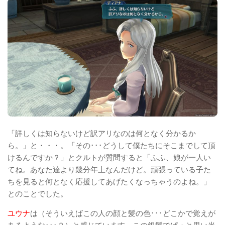
「詳しくは知らないけど訳アリなのは何となく分かるか
ら。」と・・・。「その･･･どうして僕たちにそこまでして頂
けるんですか？」とクルトが質問すると「ふふ、娘が一人い
てね。あなた達より幾分年上なんだけど。頑張っている子た
ちを見ると何となく応援してあげたくなっちゃうのよね。」
とのことでした。
ユウナ
は（そういえばこの人の顔と髪の色･･･どこかで覚えが