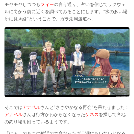
モヤモヤしつつも
フィー
の言う通り、占いを信じてラクウェ
ルに向かう前に近くを調べてみることにします。”水の多い場
所に良き縁”ということで、ガラ湖周遊道へ。
そこでは
アナベル
さんと”ささやかなる再会”を果たせました！
アナベル
さんは行方がわからなくなった
ケネス
を探して各地
の釣り場を回っているようです。
「はぁ、でもこの付近で本命だったガラ湖にもいないとなる