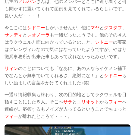
店主の
アルバン
さんは、他のメンバーとここに辿り着くと何
も聞かずに置いてくれて面倒を見てくれているらしいです。
良い人だ・・・！
今ここには
シドニー
しかいませんが、他に
マヤ
と
グスタフ
、
サンディ
と
レオノーラ
も一緒だったようです。他のその４人
はラクウェル方面に向かっているとのこと。
シドニー
の実家
はグレンヴィルなので気にはなっていたようですが、やはり
徴兵事務所が出来た事もあって戻れなかったみたいです。
リィン
のことについても「なあに、あの人ならイケメン補正
でなんとか無事でいてくれるさ、絶対にな！」と
シドニー
ら
しい励ましの言葉をかけてくれました (笑)
一通り情報収集も終わり、次の目的地としてラクウェルを目
指すことにした５人。そこへ
サラ
と
エリオット
から
フィー
へ
連絡が。応答するもノイズが入ってるということでちょっと
フィー
が離れたところで・・・。