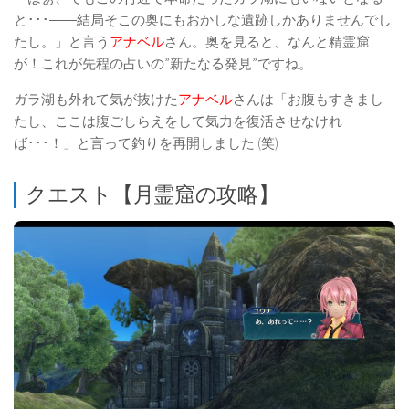
と･･･――結局そこの奥にもおかしな遺跡しかありませんでし
たし。」と言う
アナベル
さん。奥を見ると、なんと精霊窟
が！これが先程の占いの”新たなる発見”ですね。
ガラ湖も外れて気が抜けた
アナベル
さんは「お腹もすきまし
たし、ここは腹ごしらえをして気力を復活させなけれ
ば･･･！」と言って釣りを再開しました (笑)
クエスト【月霊窟の攻略】