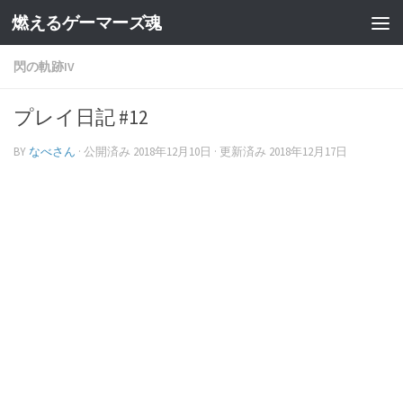
燃えるゲーマーズ魂
閃の軌跡IV
プレイ日記 #12
BY
なべさん
· 公開済み
2018年12月10日
· 更新済み
2018年12月17日