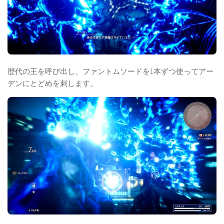
歴代の王を呼び出し、ファントムソードを1本ずつ使ってアー
デンにとどめを刺します。