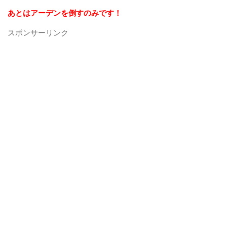
あとはアーデンを倒すのみです！
スポンサーリンク