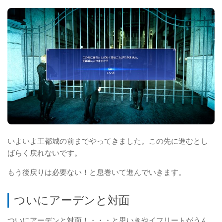
いよいよ王都城の前までやってきました。この先に進むとし
ばらく戻れないです。
もう後戻りは必要ない！と息巻いて進んでいきます。
ついにアーデンと対面
ついにアーデンと対面！・・・と思いきやイフリートがうん