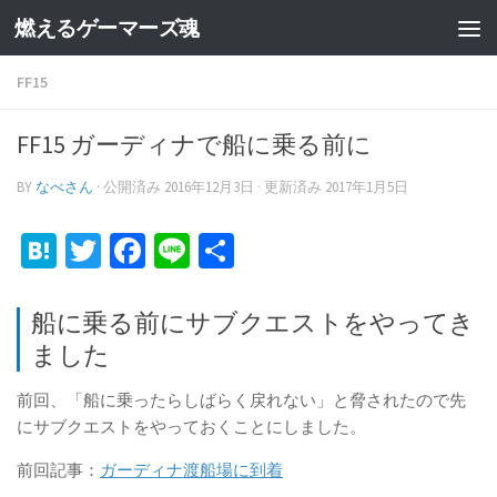
燃えるゲーマーズ魂
FF15
FF15 ガーディナで船に乗る前に
BY
なべさん
· 公開済み
2016年12月3日
· 更新済み
2017年1月5日
Hatena
Twitter
Facebook
Line
共
有
船に乗る前にサブクエストをやってき
ました
前回、「船に乗ったらしばらく戻れない」と脅されたので先
にサブクエストをやっておくことにしました。
前回記事：
ガーディナ渡船場に到着